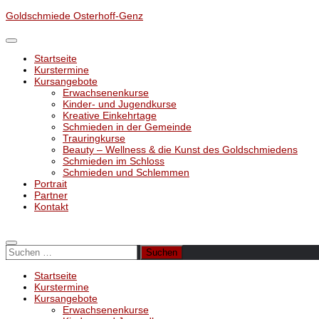
Unter
Goldschmiede Osterhoff-Genz
dem
Inhalt
Startseite
Kurstermine
Kursangebote
Erwachsenenkurse
Kinder- und Jugendkurse
Kreative Einkehrtage
Schmieden in der Gemeinde
Trauringkurse
Beauty – Wellness & die Kunst des Goldschmiedens
Schmieden im Schloss
Schmieden und Schlemmen
Portrait
Partner
Kontakt
Suchen
nach:
Startseite
Kurstermine
Kursangebote
Erwachsenenkurse