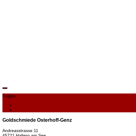
Allgemein
Instagram
7. Oktober 2024
Folgen:
Goldschmiede Osterhoff-Genz
Andreasstrasse 11
45721 Haltern am See