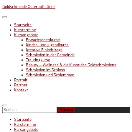
Unter
Goldschmiede Osterhoff-Genz
dem
Inhalt
Startseite
Kurstermine
Kursangebote
Erwachsenenkurse
Kinder- und Jugendkurse
Kreative Einkehrtage
Schmieden in der Gemeinde
Trauringkurse
Beauty – Wellness & die Kunst des Goldschmiedens
Schmieden im Schloss
Schmieden und Schlemmen
Portrait
Partner
Kontakt
Suchen
nach:
Startseite
Kurstermine
Kursangebote