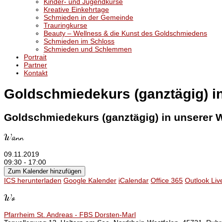
Kinder- und Jugendkurse
Kreative Einkehrtage
Schmieden in der Gemeinde
Trauringkurse
Beauty – Wellness & die Kunst des Goldschmiedens
Schmieden im Schloss
Schmieden und Schlemmen
Portrait
Partner
Kontakt
Goldschmiedekurs (ganztägig) in
Goldschmiedekurs (ganztägig) in unserer W
Wann
09.11.2019
09:30 - 17:00
Zum Kalender hinzufügen
ICS herunterladen
Google Kalender
iCalendar
Office 365
Outlook Liv
Wo
Pfarrheim St. Andreas - FBS Dorsten-Marl