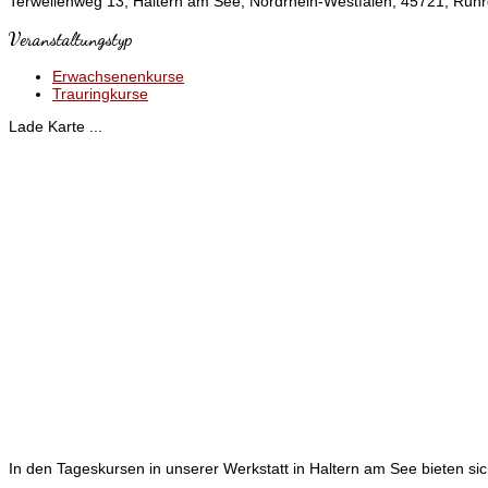
Terwellenweg 13, Haltern am See, Nordrhein-Westfalen, 45721, Ruhr
Veranstaltungstyp
Erwachsenenkurse
Trauringkurse
Lade Karte ...
In den Tageskursen in unserer Werkstatt in Haltern am See bieten sic