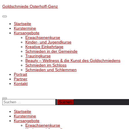
Unter
Goldschmiede Osterhoff-Genz
dem
Inhalt
Startseite
Kurstermine
Kursangebote
Erwachsenenkurse
Kinder- und Jugendkurse
Kreative Einkehrtage
Schmieden in der Gemeinde
Trauringkurse
Beauty – Wellness & die Kunst des Goldschmiedens
Schmieden im Schloss
Schmieden und Schlemmen
Portrait
Partner
Kontakt
Suchen
nach:
Startseite
Kurstermine
Kursangebote
Erwachsenenkurse