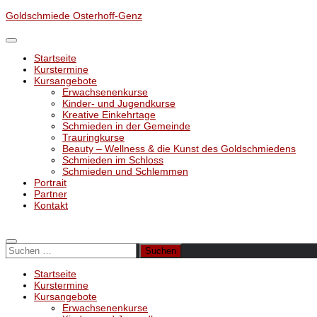
Unter
Goldschmiede Osterhoff-Genz
dem
Inhalt
Startseite
Kurstermine
Kursangebote
Erwachsenenkurse
Kinder- und Jugendkurse
Kreative Einkehrtage
Schmieden in der Gemeinde
Trauringkurse
Beauty – Wellness & die Kunst des Goldschmiedens
Schmieden im Schloss
Schmieden und Schlemmen
Portrait
Partner
Kontakt
Suchen
nach:
Startseite
Kurstermine
Kursangebote
Erwachsenenkurse