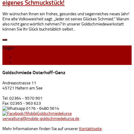
eigenes Schmuckstück!
Wir wünschen Ihnen ein frohes, gesundes und segenreiches neues Jahr!
Eine alte Volksweisheit sagt: „Jeder ist seines Glückes Schmied.“ Warum
also nicht ganz wörtlich nehmen? In unserer Goldschmiedewerkstatt
können Sie Ihr Glück buchstäblich selbst...
Folgen:
Goldschmiede Osterhoff-Genz
Andreasstrasse 11
45721 Haltern am See
Tel: 02364 - 9570 901
Fax: 02365 - 963 623
0176 - 6480 5614
/MobileGoldschmiedekurse
verwaltung@mobile-goldschmiedekurse.de
Mehr Informationen finden Sie auf unserer
Kontaktseite
.