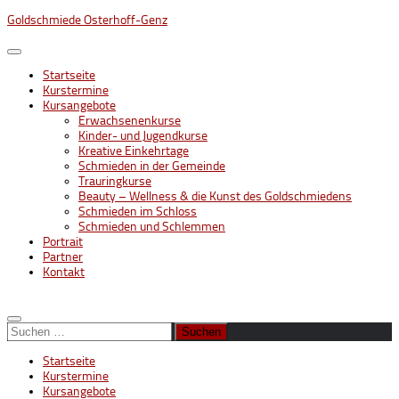
Unter
Goldschmiede Osterhoff-Genz
dem
Inhalt
Startseite
Kurstermine
Kursangebote
Erwachsenenkurse
Kinder- und Jugendkurse
Kreative Einkehrtage
Schmieden in der Gemeinde
Trauringkurse
Beauty – Wellness & die Kunst des Goldschmiedens
Schmieden im Schloss
Schmieden und Schlemmen
Portrait
Partner
Kontakt
Suchen
nach:
Startseite
Kurstermine
Kursangebote