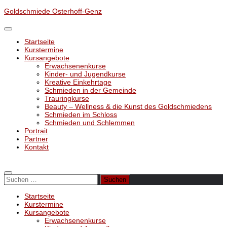
Unter
Goldschmiede Osterhoff-Genz
dem
Inhalt
Startseite
Kurstermine
Kursangebote
Erwachsenenkurse
Kinder- und Jugendkurse
Kreative Einkehrtage
Schmieden in der Gemeinde
Trauringkurse
Beauty – Wellness & die Kunst des Goldschmiedens
Schmieden im Schloss
Schmieden und Schlemmen
Portrait
Partner
Kontakt
Suchen
nach:
Startseite
Kurstermine
Kursangebote
Erwachsenenkurse