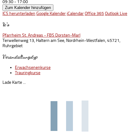
09:30 - 17:00
Zum Kalender hinzufügen
ICS herunterladen
Google Kalender
iCalendar
Office 365
Outlook Live
Wo
Pfarrheim St. Andreas - FBS Dorsten-Marl
Terwellenweg 13, Haltern am See, Nordrhein-Westfalen, 45721,
Ruhrgebiet
Veranstaltungstyp
Erwachsenenkurse
Trauringkurse
Lade Karte ...