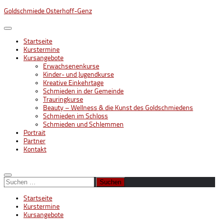
Unter
Goldschmiede Osterhoff-Genz
dem
Inhalt
Startseite
Kurstermine
Kursangebote
Erwachsenenkurse
Kinder- und Jugendkurse
Kreative Einkehrtage
Schmieden in der Gemeinde
Trauringkurse
Beauty – Wellness & die Kunst des Goldschmiedens
Schmieden im Schloss
Schmieden und Schlemmen
Portrait
Partner
Kontakt
Suchen
nach:
Startseite
Kurstermine
Kursangebote