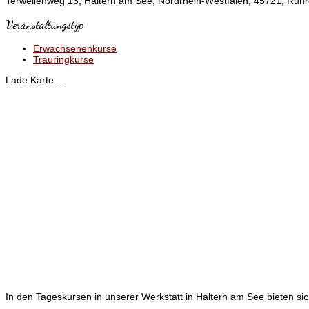
Terwellenweg 13, Haltern am See, Nordrhein-Westfalen, 45721, Ruhr
Veranstaltungstyp
Erwachsenenkurse
Trauringkurse
Lade Karte ...
In den Tageskursen in unserer Werkstatt in Haltern am See bieten sic