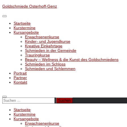
Unter
Goldschmiede Osterhoff-Genz
dem
Inhalt
Startseite
Kurstermine
Kursangebote
Erwachsenenkurse
Kinder- und Jugendkurse
Kreative Einkehrtage
Schmieden in der Gemeinde
Trauringkurse
Beauty – Wellness & die Kunst des Goldschmiedens
Schmieden im Schloss
Schmieden und Schlemmen
Portrait
Partner
Kontakt
Suchen
nach:
Startseite
Kurstermine
Kursangebote
Erwachsenenkurse