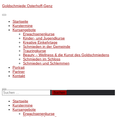
Unter
Goldschmiede Osterhoff-Genz
dem
Inhalt
Startseite
Kurstermine
Kursangebote
Erwachsenenkurse
Kinder- und Jugendkurse
Kreative Einkehrtage
Schmieden in der Gemeinde
Trauringkurse
Beauty – Wellness & die Kunst des Goldschmiedens
Schmieden im Schloss
Schmieden und Schlemmen
Portrait
Partner
Kontakt
Suchen
nach:
Startseite
Kurstermine
Kursangebote
Erwachsenenkurse