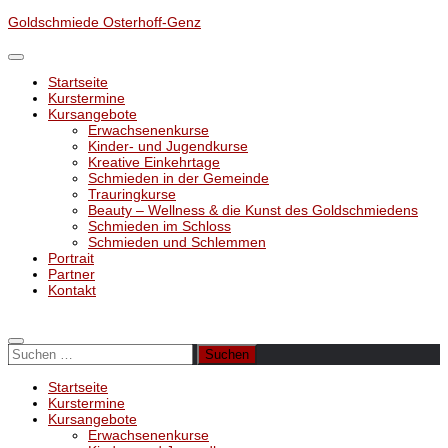
Unter
Goldschmiede Osterhoff-Genz
dem
Inhalt
Startseite
Kurstermine
Kursangebote
Erwachsenenkurse
Kinder- und Jugendkurse
Kreative Einkehrtage
Schmieden in der Gemeinde
Trauringkurse
Beauty – Wellness & die Kunst des Goldschmiedens
Schmieden im Schloss
Schmieden und Schlemmen
Portrait
Partner
Kontakt
Suchen
nach:
Startseite
Kurstermine
Kursangebote
Erwachsenenkurse