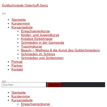
Unter
Goldschmiede Osterhoff-Genz
dem
Inhalt
Startseite
Kurstermine
Kursangebote
Erwachsenenkurse
Kinder- und Jugendkurse
Kreative Einkehrtage
Schmieden in der Gemeinde
Trauringkurse
Beauty – Wellness & die Kunst des Goldschmiedens
Schmieden im Schloss
Schmieden und Schlemmen
Portrait
Partner
Kontakt
Suchen
nach:
Startseite
Kurstermine
Kursangebote
Erwachsenenkurse