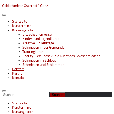
Unter
Goldschmiede Osterhoff-Genz
dem
Inhalt
Startseite
Kurstermine
Kursangebote
Erwachsenenkurse
Kinder- und Jugendkurse
Kreative Einkehrtage
Schmieden in der Gemeinde
Trauringkurse
Beauty – Wellness & die Kunst des Goldschmiedens
Schmieden im Schloss
Schmieden und Schlemmen
Portrait
Partner
Kontakt
Suchen
nach:
Startseite
Kurstermine
Kursangebote