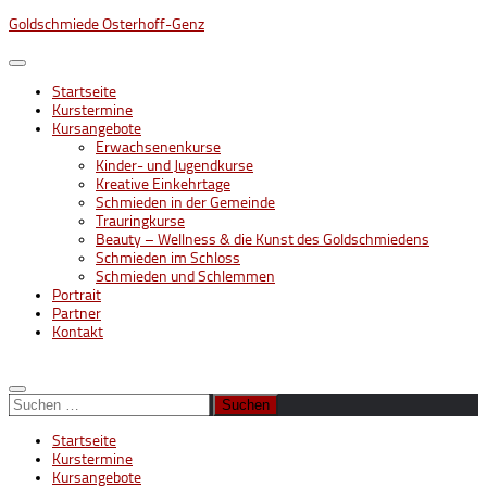
Unter
Goldschmiede Osterhoff-Genz
dem
Inhalt
Startseite
Kurstermine
Kursangebote
Erwachsenenkurse
Kinder- und Jugendkurse
Kreative Einkehrtage
Schmieden in der Gemeinde
Trauringkurse
Beauty – Wellness & die Kunst des Goldschmiedens
Schmieden im Schloss
Schmieden und Schlemmen
Portrait
Partner
Kontakt
Suchen
nach:
Startseite
Kurstermine
Kursangebote