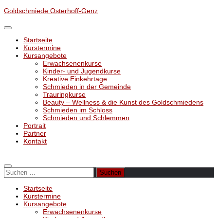
Unter
Goldschmiede Osterhoff-Genz
dem
Inhalt
Startseite
Kurstermine
Kursangebote
Erwachsenenkurse
Kinder- und Jugendkurse
Kreative Einkehrtage
Schmieden in der Gemeinde
Trauringkurse
Beauty – Wellness & die Kunst des Goldschmiedens
Schmieden im Schloss
Schmieden und Schlemmen
Portrait
Partner
Kontakt
Suchen
nach:
Startseite
Kurstermine
Kursangebote
Erwachsenenkurse