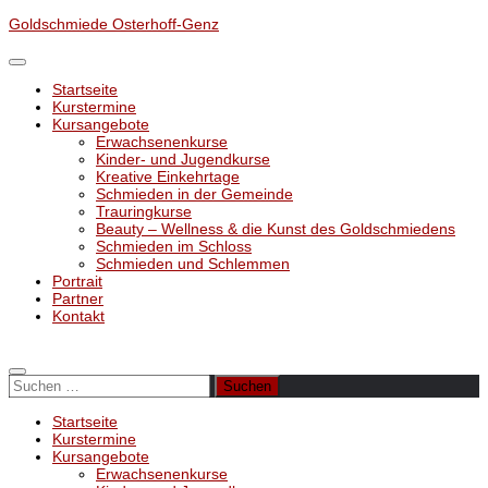
Unter
Goldschmiede Osterhoff-Genz
dem
Inhalt
Startseite
Kurstermine
Kursangebote
Erwachsenenkurse
Kinder- und Jugendkurse
Kreative Einkehrtage
Schmieden in der Gemeinde
Trauringkurse
Beauty – Wellness & die Kunst des Goldschmiedens
Schmieden im Schloss
Schmieden und Schlemmen
Portrait
Partner
Kontakt
Suchen
nach:
Startseite
Kurstermine
Kursangebote
Erwachsenenkurse