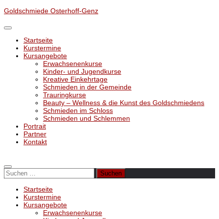
Unter
Goldschmiede Osterhoff-Genz
dem
Inhalt
Startseite
Kurstermine
Kursangebote
Erwachsenenkurse
Kinder- und Jugendkurse
Kreative Einkehrtage
Schmieden in der Gemeinde
Trauringkurse
Beauty – Wellness & die Kunst des Goldschmiedens
Schmieden im Schloss
Schmieden und Schlemmen
Portrait
Partner
Kontakt
Suchen
nach:
Startseite
Kurstermine
Kursangebote
Erwachsenenkurse