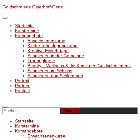
Unter
Goldschmiede Osterhoff-Genz
dem
Inhalt
Startseite
Kurstermine
Kursangebote
Erwachsenenkurse
Kinder- und Jugendkurse
Kreative Einkehrtage
Schmieden in der Gemeinde
Trauringkurse
Beauty – Wellness & die Kunst des Goldschmiedens
Schmieden im Schloss
Schmieden und Schlemmen
Portrait
Partner
Kontakt
Suchen
nach:
Startseite
Kurstermine
Kursangebote
Erwachsenenkurse