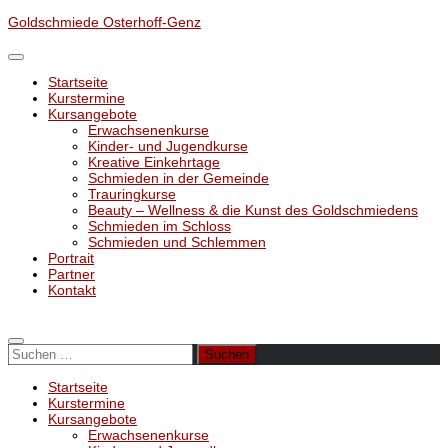
Unter
Goldschmiede Osterhoff-Genz
dem
Inhalt
Startseite
Kurstermine
Kursangebote
Erwachsenenkurse
Kinder- und Jugendkurse
Kreative Einkehrtage
Schmieden in der Gemeinde
Trauringkurse
Beauty – Wellness & die Kunst des Goldschmiedens
Schmieden im Schloss
Schmieden und Schlemmen
Portrait
Partner
Kontakt
Suchen
nach:
Startseite
Kurstermine
Kursangebote
Erwachsenenkurse