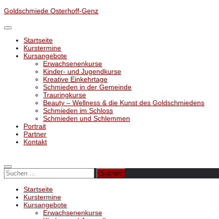
Unter
Goldschmiede Osterhoff-Genz
dem
Inhalt
Startseite
Kurstermine
Kursangebote
Erwachsenenkurse
Kinder- und Jugendkurse
Kreative Einkehrtage
Schmieden in der Gemeinde
Trauringkurse
Beauty – Wellness & die Kunst des Goldschmiedens
Schmieden im Schloss
Schmieden und Schlemmen
Portrait
Partner
Kontakt
Suchen
nach:
Startseite
Kurstermine
Kursangebote
Erwachsenenkurse