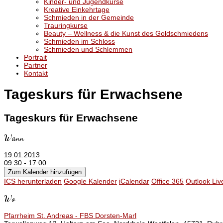
Kinder- und Jugendkurse
Kreative Einkehrtage
Schmieden in der Gemeinde
Trauringkurse
Beauty – Wellness & die Kunst des Goldschmiedens
Schmieden im Schloss
Schmieden und Schlemmen
Portrait
Partner
Kontakt
Tageskurs für Erwachsene
Tageskurs für Erwachsene
Wann
19.01.2013
09:30 - 17:00
Zum Kalender hinzufügen
ICS herunterladen
Google Kalender
iCalendar
Office 365
Outlook Liv
Wo
Pfarrheim St. Andreas - FBS Dorsten-Marl