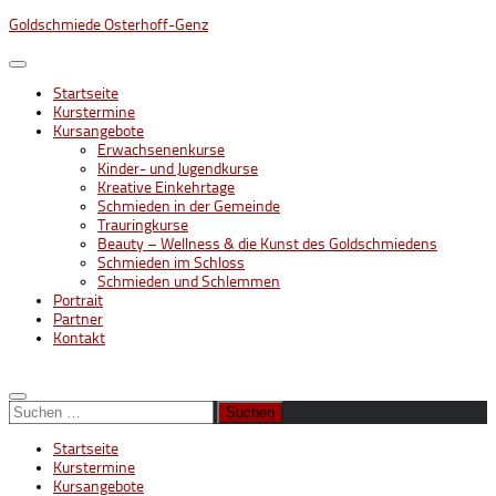
Unter
Goldschmiede Osterhoff-Genz
dem
Inhalt
Startseite
Kurstermine
Kursangebote
Erwachsenenkurse
Kinder- und Jugendkurse
Kreative Einkehrtage
Schmieden in der Gemeinde
Trauringkurse
Beauty – Wellness & die Kunst des Goldschmiedens
Schmieden im Schloss
Schmieden und Schlemmen
Portrait
Partner
Kontakt
Suchen
nach:
Startseite
Kurstermine
Kursangebote