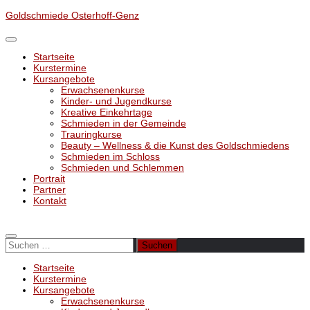
Unter
Goldschmiede Osterhoff-Genz
dem
Inhalt
Startseite
Kurstermine
Kursangebote
Erwachsenenkurse
Kinder- und Jugendkurse
Kreative Einkehrtage
Schmieden in der Gemeinde
Trauringkurse
Beauty – Wellness & die Kunst des Goldschmiedens
Schmieden im Schloss
Schmieden und Schlemmen
Portrait
Partner
Kontakt
Suchen
nach:
Startseite
Kurstermine
Kursangebote
Erwachsenenkurse