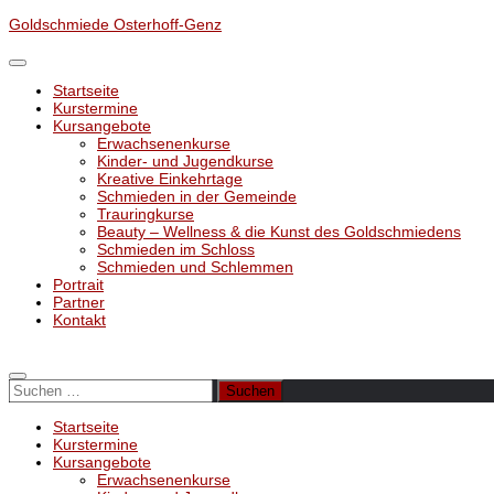
Unter
Goldschmiede Osterhoff-Genz
dem
Inhalt
Startseite
Kurstermine
Kursangebote
Erwachsenenkurse
Kinder- und Jugendkurse
Kreative Einkehrtage
Schmieden in der Gemeinde
Trauringkurse
Beauty – Wellness & die Kunst des Goldschmiedens
Schmieden im Schloss
Schmieden und Schlemmen
Portrait
Partner
Kontakt
Suchen
nach:
Startseite
Kurstermine
Kursangebote
Erwachsenenkurse