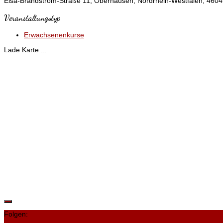
Elsa-Brandström-Straße 11, Oberhausen, Nordrhein-Westfalen, 4604
Veranstaltungstyp
Erwachsenenkurse
Lade Karte ...
Folgen: