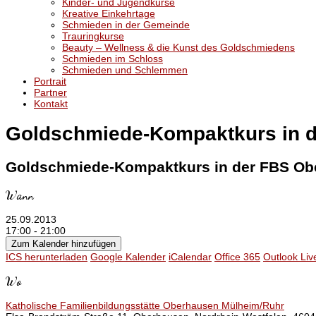
Kinder- und Jugendkurse
Kreative Einkehrtage
Schmieden in der Gemeinde
Trauringkurse
Beauty – Wellness & die Kunst des Goldschmiedens
Schmieden im Schloss
Schmieden und Schlemmen
Portrait
Partner
Kontakt
Goldschmiede-Kompaktkurs in 
Goldschmiede-Kompaktkurs in der FBS Ob
Wann
25.09.2013
17:00 - 21:00
Zum Kalender hinzufügen
ICS herunterladen
Google Kalender
iCalendar
Office 365
Outlook Liv
Wo
Katholische Familienbildungsstätte Oberhausen Mülheim/Ruhr