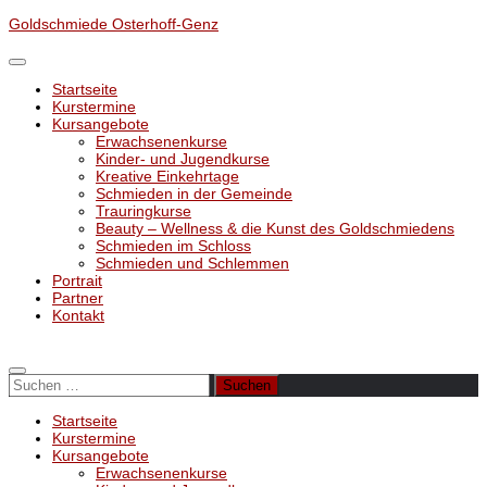
Unter
Goldschmiede Osterhoff-Genz
dem
Inhalt
Startseite
Kurstermine
Kursangebote
Erwachsenenkurse
Kinder- und Jugendkurse
Kreative Einkehrtage
Schmieden in der Gemeinde
Trauringkurse
Beauty – Wellness & die Kunst des Goldschmiedens
Schmieden im Schloss
Schmieden und Schlemmen
Portrait
Partner
Kontakt
Suchen
nach:
Startseite
Kurstermine
Kursangebote
Erwachsenenkurse