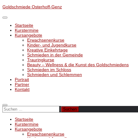
Unter
Goldschmiede Osterhoff-Genz
dem
Inhalt
Startseite
Kurstermine
Kursangebote
Erwachsenenkurse
Kinder- und Jugendkurse
Kreative Einkehrtage
Schmieden in der Gemeinde
Trauringkurse
Beauty – Wellness & die Kunst des Goldschmiedens
Schmieden im Schloss
Schmieden und Schlemmen
Portrait
Partner
Kontakt
Suchen
nach:
Startseite
Kurstermine
Kursangebote
Erwachsenenkurse