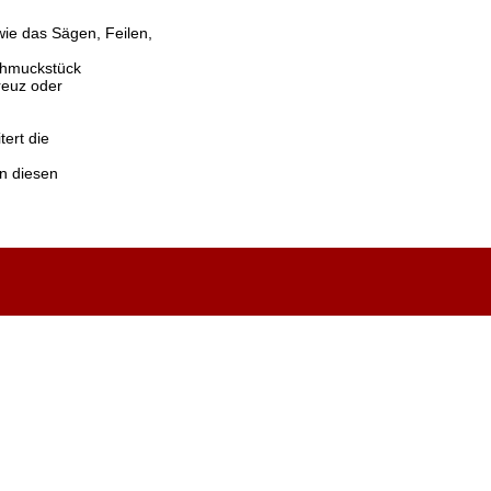
ie das Sägen, Feilen,
chmuckstück
reuz oder
ert die
n diesen