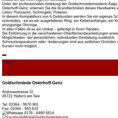
Unter der professionellen Anleitung der Goldschmiedemeisterin Katja
Osterhoff-Genz erlernen Sie die Grundtechniken dieses Handwerks w
Löten, Punzieren, Schmirgeln, Polieren.
In diesem Kompaktkurs von 4 Zeitstunden werden Sie ein eigenes S
schmieden, sei es ein ausgefallener Ring, ein Kettenanhänger, ein K
einzigartige Ohrringe.
In allen Fällen ist es ein Unikat – gefertigt in Ihren Händen.
Die Einführung in die verschiedenen Oberflächenbearbeitungen erweit
Möglichkeiten der persönlichen, individuellen Gestaltung zusätzlich.
Schmuckreparaturen oder -änderungen sind aus zeitlichen Gründen i
Kursen nicht möglich.
Folgen:
Goldschmiede Osterhoff-Genz
Andreasstrasse 11
45721 Haltern am See
Tel: 02364 - 9570 901
Fax: 02365 - 963 623
0176 - 6480 5614
/MobileGoldschmiedekurse