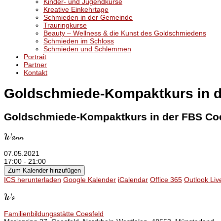
Kinder- und Jugendkurse
Kreative Einkehrtage
Schmieden in der Gemeinde
Trauringkurse
Beauty – Wellness & die Kunst des Goldschmiedens
Schmieden im Schloss
Schmieden und Schlemmen
Portrait
Partner
Kontakt
Goldschmiede-Kompaktkurs in d
Goldschmiede-Kompaktkurs in der FBS Co
Wann
07.05.2021
17:00 - 21:00
Zum Kalender hinzufügen
ICS herunterladen
Google Kalender
iCalendar
Office 365
Outlook Liv
Wo
Familienbildungsstätte Coesfeld