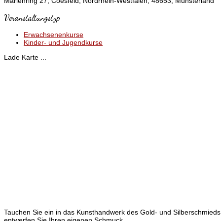
Marienring 27, Coesfeld, Nordrhein-Westfalen, 48653, Münsterland
Veranstaltungstyp
Erwachsenenkurse
Kinder- und Jugendkurse
Lade Karte ...
Tauchen Sie ein in das Kunsthandwerk des Gold- und Silberschmieds
entwerfen Sie Ihren eigenen Schmuck.