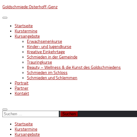
Unter
Goldschmiede Osterhoff-Genz
dem
Inhalt
Startseite
Kurstermine
Kursangebote
Erwachsenenkurse
Kinder- und Jugendkurse
Kreative Einkehrtage
Schmieden in der Gemeinde
Trauringkurse
Beauty – Wellness & die Kunst des Goldschmiedens
Schmieden im Schloss
Schmieden und Schlemmen
Portrait
Partner
Kontakt
Suchen
nach:
Startseite
Kurstermine
Kursangebote