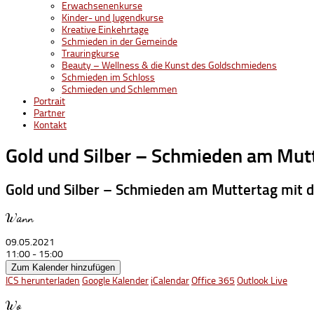
Erwachsenenkurse
Kinder- und Jugendkurse
Kreative Einkehrtage
Schmieden in der Gemeinde
Trauringkurse
Beauty – Wellness & die Kunst des Goldschmiedens
Schmieden im Schloss
Schmieden und Schlemmen
Portrait
Partner
Kontakt
Gold und Silber – Schmieden am Mut
Gold und Silber – Schmieden am Muttertag mit 
Wann
09.05.2021
11:00 - 15:00
Zum Kalender hinzufügen
ICS herunterladen
Google Kalender
iCalendar
Office 365
Outlook Live
Wo