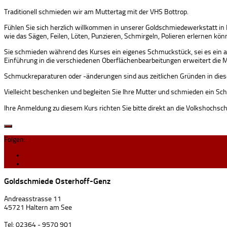
Traditionell schmieden wir am Muttertag mit der VHS Bottrop.
Fühlen Sie sich herzlich willkommen in unserer Goldschmiedewerkstatt in
wie das Sägen, Feilen, Löten, Punzieren, Schmirgeln, Polieren erlernen kön
Sie schmieden während des Kurses ein eigenes Schmuckstück, sei es ein ausge
Einführung in die verschiedenen Oberflächenbearbeitungen erweitert die Mög
Schmuckreparaturen oder -änderungen sind aus zeitlichen Gründen in dies
Vielleicht beschenken und begleiten Sie Ihre Mutter und schmieden ein Sc
Ihre Anmeldung zu diesem Kurs richten Sie bitte direkt an die Volkshochsc
Folgen:
Goldschmiede Osterhoff-Genz
Andreasstrasse 11
45721 Haltern am See
Tel: 02364 - 9570 901