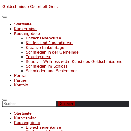
Unter
Goldschmiede Osterhoff-Genz
dem
Inhalt
Startseite
Kurstermine
Kursangebote
Erwachsenenkurse
Kinder- und Jugendkurse
Kreative Einkehrtage
Schmieden in der Gemeinde
Trauringkurse
Beauty – Wellness & die Kunst des Goldschmiedens
Schmieden im Schloss
Schmieden und Schlemmen
Portrait
Partner
Kontakt
Suchen
nach:
Startseite
Kurstermine
Kursangebote
Erwachsenenkurse