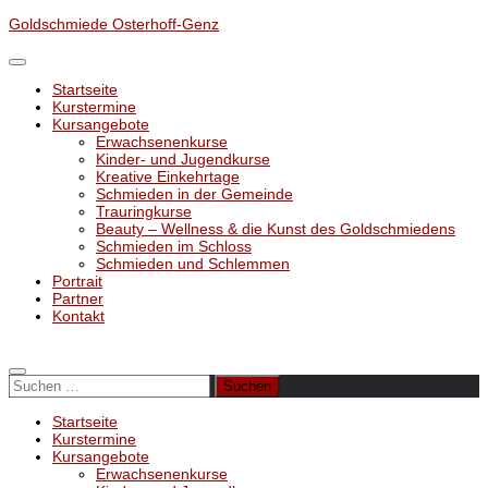
Unter
Goldschmiede Osterhoff-Genz
dem
Inhalt
Startseite
Kurstermine
Kursangebote
Erwachsenenkurse
Kinder- und Jugendkurse
Kreative Einkehrtage
Schmieden in der Gemeinde
Trauringkurse
Beauty – Wellness & die Kunst des Goldschmiedens
Schmieden im Schloss
Schmieden und Schlemmen
Portrait
Partner
Kontakt
Suchen
nach:
Startseite
Kurstermine
Kursangebote
Erwachsenenkurse