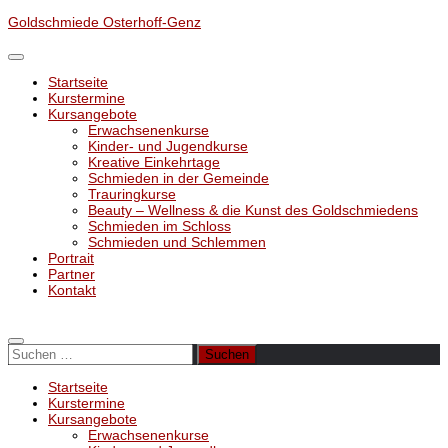
Unter
Goldschmiede Osterhoff-Genz
dem
Inhalt
Startseite
Kurstermine
Kursangebote
Erwachsenenkurse
Kinder- und Jugendkurse
Kreative Einkehrtage
Schmieden in der Gemeinde
Trauringkurse
Beauty – Wellness & die Kunst des Goldschmiedens
Schmieden im Schloss
Schmieden und Schlemmen
Portrait
Partner
Kontakt
Suchen
nach:
Startseite
Kurstermine
Kursangebote
Erwachsenenkurse